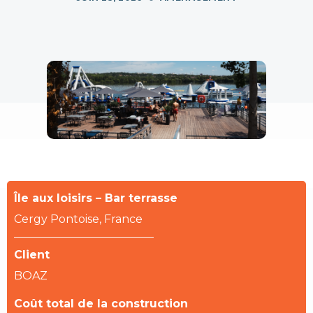
Île aux loisirs – Bar terrasse
Cergy Pontoise, France
Client
BOAZ
Coût total de la construction