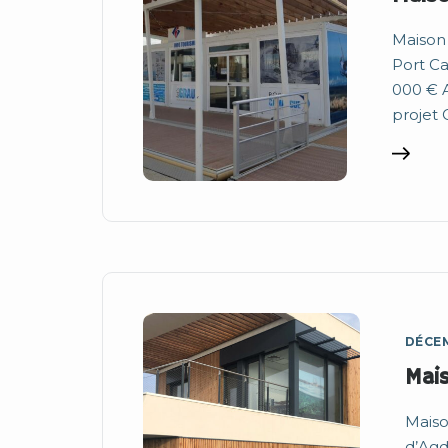
Maison 
Port Ca
000 € A
projet 
DÉCEM
Mais
Maiso
d’Agd