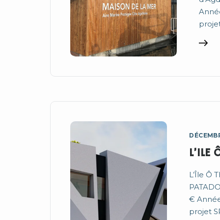
Année
proje
DÉCEMBR
L’ILE 
L’Île Ô 
PATADOM
€ Année 
projet